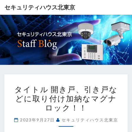
セキュリティハウス北東京
セ
キ
ュ
リ
タ
テ
タイトル 開き戸、引き戸な
イ
どに取り付け加納なマグナ
ト
ィ
ロック！！
ル
ハ
開
2023年9月27日
セキュリティハウス北東京
ウ
き
戸、