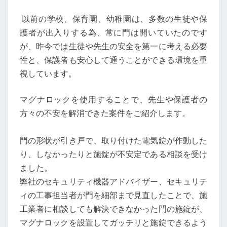
ス
引
以前の学校、保育園、幼稚園は、多数の生徒や保
北
き
護者が出入りする為、常に門は開いていたのです
戸
東
が、昨今では生徒や先生の安全を第一に考える必要
な
京
性と、保護者も安心して通うことができる環境を重
ど
視しています。
に
取
マグナロックを使用することで、先生や保護者の
り
方々の不安を解消できた案件をご紹介します。
付
け
門の形状が引き戸で、取り付けた電気錠が作動した
加
り、しなかったりと施錠が不安定である相談を受け
納
ました。
な
弊社のセキュリティ機器アドバイザー、セキュリテ
マ
ィの工事担当者が門を細部まで見直したことで、施
グ
工業者に相談しても解決できなかった門の施錠が、
ナ
マグナロックを設置してガッチリと施錠できるよう