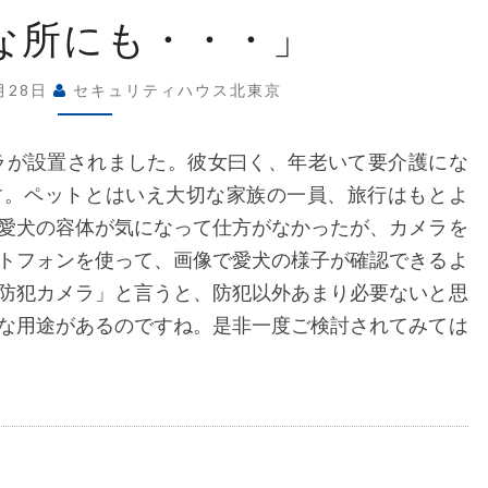
リ
「身
な所にも・・・」
近
な
テ
1月28日
セキュリティハウス北東京
所
に
ラが設置されました。彼女曰く、年老いて要介護にな
ィ
も・・・」
す。ペットとはいえ大切な家族の一員、旅行はもとよ
愛犬の容体が気になって仕方がなかったが、カメラを
ハ
トフォンを使って、画像で愛犬の様子が確認できるよ
防犯カメラ」と言うと、防犯以外あまり必要ないと思
な用途があるのですね。是非一度ご検討されてみては
ウ
ス