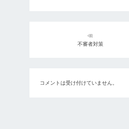
投
稿
前
不審者対策
ナ
ビ
ゲ
ー
コメントは受け付けていません。
シ
ョ
ン