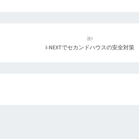
北
東
次
京
I-NEXTでセカンドハウスの安全対策