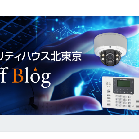
セ
キ
ュ